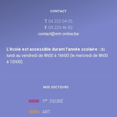
CONTACT
T.
04 222 04 05
F.
04 223 46 82
contact@imt-online.be
L’école est accessible durant l’année scolaire :
du
lundi au vendredi de 8h00 à 16h00 (le mercredi de 8h00
à 12h00).
NOS SECTEURS
er
llllllllll
1
DEGRÉ
llllllllll
ART