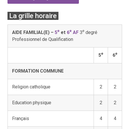
La grille horaire
e
e
e
AIDE FAMILIAL(E) –
5
et
6
AF
3
degré
Professionnel de Qualification
e
e
5
6
FORMATION COMMUNE
Religion catholique
2
2
Education physique
2
2
Français
4
4