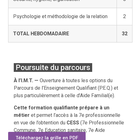
Psychologie et méthodologie de la relation
2
TOTAL HEBDOMADAIRE
32
Poursuite du parcours
À l’I.M.T. —
Ouverture à toutes les options du
Parcours de l’Enseignement Qualifiant (P.E.Q.) et
plus particulièrement à celle d’Aide Familial(e).
Cette formation qualifiante prépare à un
métier
et permet l’accès à la 7e professionnelle
en vue de l’obtention du
CESS
(7e Professionnelle
Commune, 7e Education sanitaire, 7e Aide
soignante, Infirmière brevetée).
Téléchargez la grille en PDF