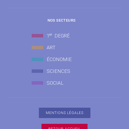
NOS SECTEURS
er
llllllllll
1
DEGRÉ
llllllllll
ART
llllllllll
ÉCONOMIE
llllllllll
SCIENCES
llllllllll
SOCIAL
MENTIONS LÉGALES
RETOUR ACCUEIL