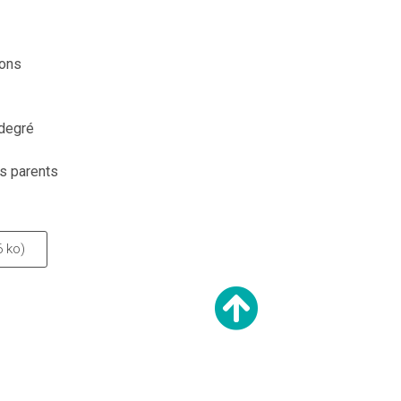
ions
 degré
es parents
6 ko)