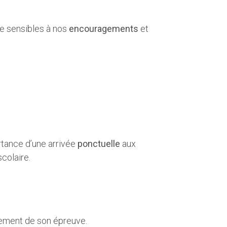
re sensibles à nos
encouragements
et
rtance d’une arrivée
ponctuelle
aux
colaire.
ulement de son épreuve.