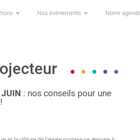
tions
Nos évènements
Notre agend
ojecteur
e
JUIN
: nos conseils pour une
!
uin et la clôture de l’année scolaire se dessine à