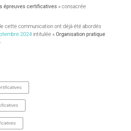
 épreuves certificatives
» consacrée
3 de cette communication ont déjà été abordés
ptembre 2024
intitulée «
Organisation pratique
.
tificatives
ificatives
icatives