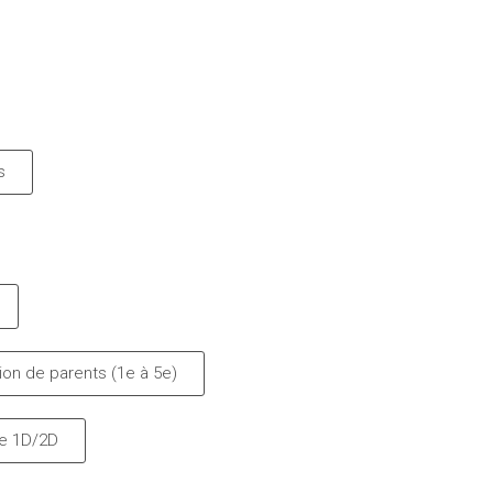
s
ion de parents (1e à 5e)
de 1D/2D