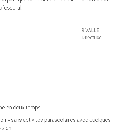
ofessoral.
R.VALLE
Directrice
ine en deux temps :
ion
» sans activités parascolaires avec quelques
sion ;