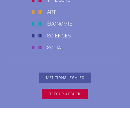
llllllllll
ART
llllllllll
ÉCONOMIE
llllllllll
SCIENCES
llllllllll
SOCIAL
MENTIONS LÉGALES
RETOUR ACCUEIL