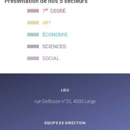
Présentation de nos 5 secteurs
er
llllllllll
1
DEGRÉ
llllllllll
ART
llllllllll
ÉCONOMIE
llllllllll
SCIENCES
llllllllll
SOCIAL
LIEU
rue Delfosse n°25, 4000 Liège
EQUIPE DE DIRECTION