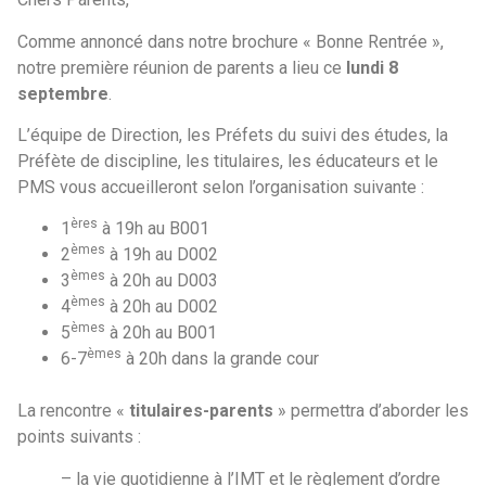
Comme annoncé dans notre brochure « Bonne Rentrée »,
notre première réunion de parents a lieu ce
lundi 8
septembre
.
L’équipe de Direction, les Préfets du suivi des études, la
Préfète de discipline, les titulaires, les éducateurs et le
PMS vous accueilleront selon l’organisation suivante :
ères
1
à 19h au B001
èmes
2
à 19h au D002
èmes
3
à 20h au D003
èmes
4
à 20h au D002
èmes
5
à 20h au B001
èmes
6-7
à 20h dans la grande cour
La rencontre «
titulaires-parents
» permettra d’aborder les
points suivants :
– la vie quotidienne à l’IMT et le règlement d’ordre