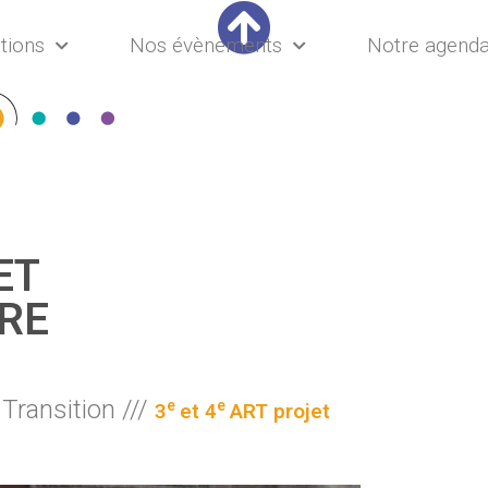
tions
Nos évènements
Notre agend
ET
RE
Transition ///
e
e
3
et 4
ART projet