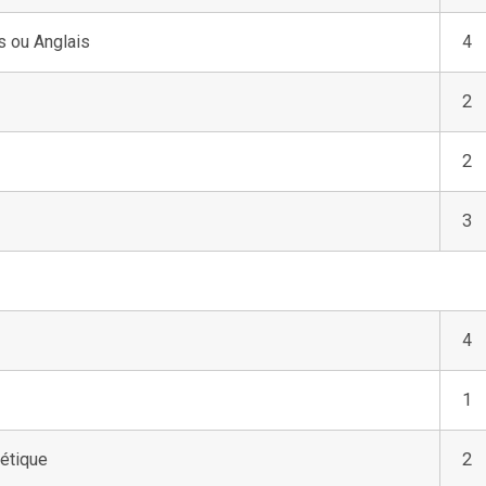
s ou Anglais
4
2
2
3
4
1
hétique
2