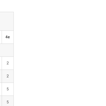
4e
2
2
5
5