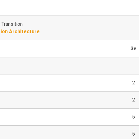
Transition
ion Architecture
3e
2
2
5
5