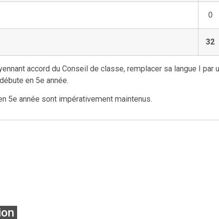
0
32
oyennant accord du Conseil de classe, remplacer sa langue I par 
 débute en 5e année.
 en 5e année sont impérativement maintenus.
ion